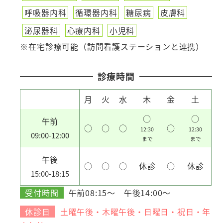
呼吸器内科
循環器内科
糖尿病
皮膚科
泌尿器科
心療内科
小児科
※在宅診療可能（訪問看護ステーションと連携）
診療時間
月
火
水
木
金
土
○
○
午前
○
○
○
○
12:30
12:30
09:00-12:00
まで
まで
午後
○
○
○
休診
○
休診
15:00-18:15
受付時間
午前08:15～ 午後14:00～
休診日
土曜午後・木曜午後・日曜日・祝日・年